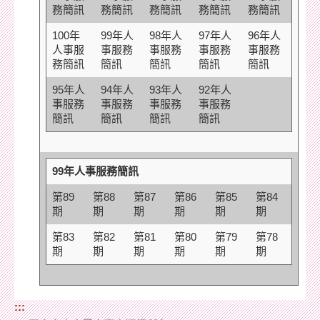
務簡訊
務簡訊
務簡訊
務簡訊
務簡訊
訓練進修專區
100年
99年人
98年人
97年人
96年人
差勤APP各項服務平台
人事服
事服務
事服務
事服務
事服務
務簡訊
簡訊
簡訊
簡訊
簡訊
人事服務簡訊
95年人
94年人
93年人
92年人
事服務
事服務
事服務
事服務
人事Ｑ＆Ａ
簡訊
簡訊
簡訊
簡訊
公務人員核心能力
99年人事服務簡訊
廉政倫理規定
第89
第88
第87
第86
第85
第84
因公派員出國專區
期
期
期
期
期
期
兼職專區
第83
第82
第81
第80
第79
第78
期
期
期
期
期
期
兼任助理專區
:::