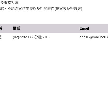
報及查詢系統
聘、不續聘案作業流程及相關表件(提案表及檢覈表)
稱
電話
Email
書
(02)22829355分機5915
chhsu@mail.nou.